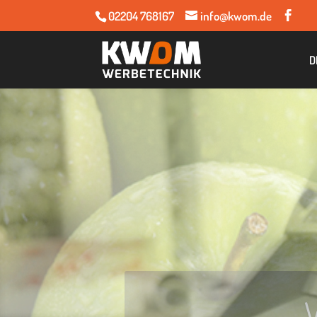
02204 768167
info@kwom.de
D