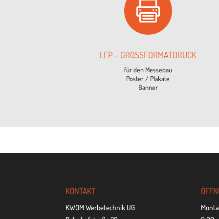

LFP – GROSSFORMATDRUCK
für den Messebau
Pos­ter / Plakate
Banner
KON­TAKT
ÖFF­N
KWOM Werbetechnik UG
Montag