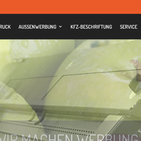
RUCK
AUS­SEN­WER­BUNG
KFZ-BESCHRIF­TUNG
SER­VICE
GROSS­FOR­MAT­DRUCK