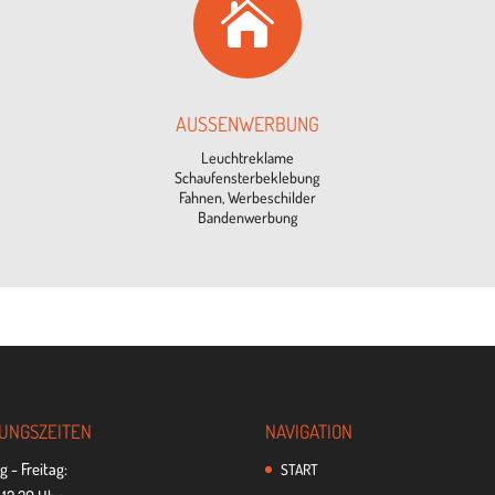

AUS­SEN­WER­BUNG
Leucht­re­klame
Schaufensterbeklebung
Fah­nen, Werbeschilder
Bandenwerbung
UNGS­ZEI­TEN
NAVI­GA­TION
 - Freitag:
START