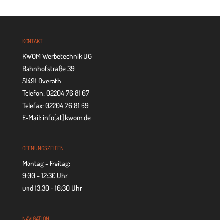
KON­TAKT
KWOM Werbetechnik UG
Bahnhofstraße 39
51491 Overath
Telefon: 02204 76 81 67
Telefax: 02204 76 81 69
E-Mail: info[at]kwom.de
ÖFF­NUNGS­ZEI­TEN
Montag - Freitag:
9:00 - 12:30 Uhr
und 13:30 - 16:30 Uhr
NAVI­GA­TION