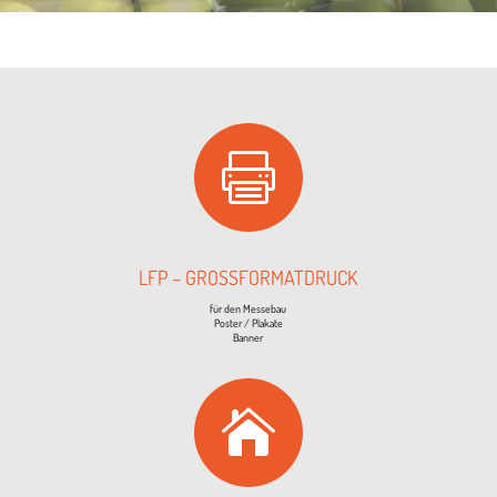

LFP – GROSSFORMATDRUCK
für den Messebau
Pos­ter / Plakate
Banner
