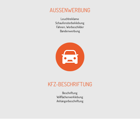
AUS­SEN­WER­BUNG
Leucht­re­klame
Schaufensterbeklebung
Fah­nen, Werbeschilder
Bandenwerbung
KFZ-BESCHRIF­TUNG
Beschrif­tung
Vollflächenverklebung
Anhängerbeschriftung