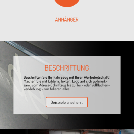
ANHÄN­GER
BESCHRIF­TUNG
Beschrif­ten Sie Ihr Fahr­zeug mit Ihrer Wer­be­bot­schaft!
Machen Sie mit Bil­dern, Tex­ten, Logo auf sich auf­merk­
sam: vom Adress-Schrift­zug bis zu Teil- oder Voll­flä­chen­
ver­kle­bung – wir folie­ren alles.
Bei­spiele ansehen…