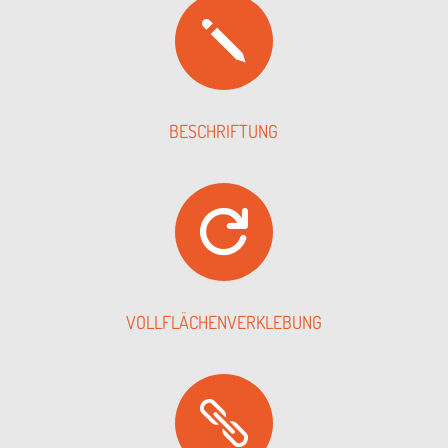
j
BESCHRIF­TUNG

VOLL­FLÄ­CHEN­VER­KLE­BUNG
