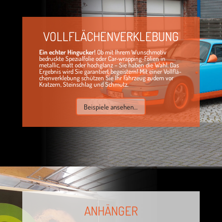
VOLL­FLÄ­CHEN­VER­KLE­BUNG
Ein ech­ter Hin­gu­cker!
Ob mit Ihrem Wunsch­mo­tiv
bedruckte Spe­zi­al­fo­lie oder Car-wrap­ping-Folien in
metal­lic, matt oder hoch­glanz – Sie haben die Wahl. Das
Ergeb­nis wird Sie garan­tiert begeis­tern! Mit einer Voll­flä­
chen­ver­kle­bung schüt­zen Sie Ihr Fahr­zeug zudem vor
Krat­zern, Stein­schlag und Schmutz.
Bei­spiele ansehen…
ANHÄN­GER