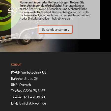
Pla­nen­an­hän­ger oder Kof­fer­an­hän­ger: Nut­zen Sie
Ihren Anhän­ger als Wer­be­flä­che!
Pla­nen­an­hän­ger
beschrif­ten wir mit­tels Scha­blone und Sieb­druck­farbe
für maxi­male Halt­bar­keit. Kof­fer­an­hän­ger kön­nen voll­
flä­chen­ver­klebt, oder auch nur par­ti­ell mit Foli­en­text und
/ oder Digi­tal­druck­bil­dern beklebt werden.
Bei­spiele ansehen…
KON­TAKT
KWOM Werbetechnik UG
Bahnhofstraße 39
51491 Overath
Telefon: 02204 76 81 67
Telefax: 02204 76 81 69
E-Mail: info[at]kwom.de