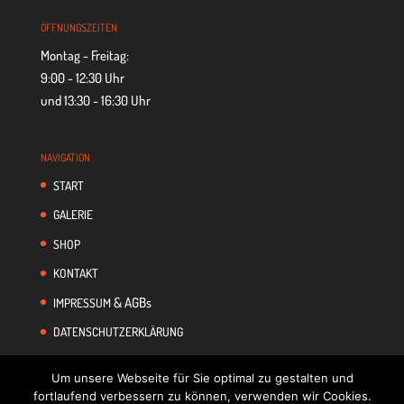
ÖFF­NUNGS­ZEI­TEN
Montag - Freitag:
9:00 - 12:30 Uhr
und 13:30 - 16:30 Uhr
NAVI­GA­TION
START
GALE­RIE
SHOP
KON­TAKT
& AGBs
IMPRES­SUM
DATEN­SCHUTZ­ER­KLÄ­RUNG
Um unsere Webseite für Sie optimal zu gestalten und
fortlaufend verbessern zu können, verwenden wir Cookies.