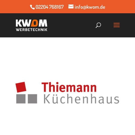
02204 768167
info@kwom.de