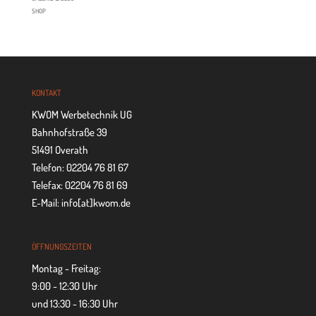
SHOP
KON­TAKT
KWOM Werbetechnik UG
Bahnhofstraße 39
51491 Overath
Telefon: 02204 76 81 67
Telefax: 02204 76 81 69
E-Mail: info[at]kwom.de
ÖFF­NUNGS­ZEI­TEN
Montag - Freitag:
9:00 - 12:30 Uhr
und 13:30 - 16:30 Uhr