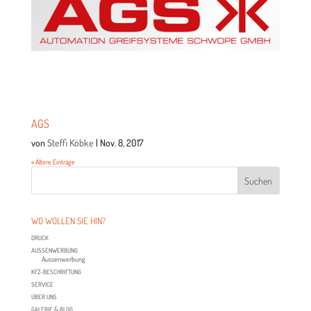
AGS
von
Steffi Köbke
|
Nov. 8, 2017
« Ältere Einträge
WO WOL­LEN SIE HIN?
DRUCK
AUS­SEN­WER­BUNG
Aus­sen­wer­bung
KFZ-BESCHRIF­TUNG
SER­VICE
ÜBER
UNS
&
GALE­RIE
BLOG