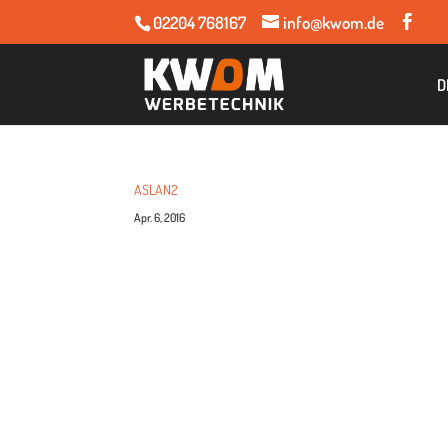
02204 768167
info@kwom.de
D
ASLAN2
Apr. 6, 2016