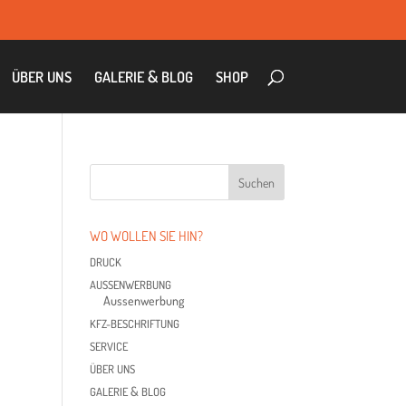
&
ÜBER
UNS
GALE­RIE
BLOG
SHOP
WO WOL­LEN SIE HIN?
DRUCK
AUS­SEN­WER­BUNG
Aus­sen­wer­bung
KFZ-BESCHRIF­TUNG
SER­VICE
ÜBER
UNS
&
GALE­RIE
BLOG