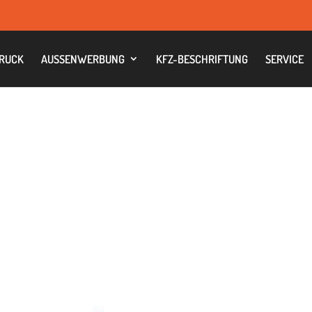
RUCK
AUS­SEN­WER­BUNG
KFZ-BESCHRIF­TUNG
SER­VICE