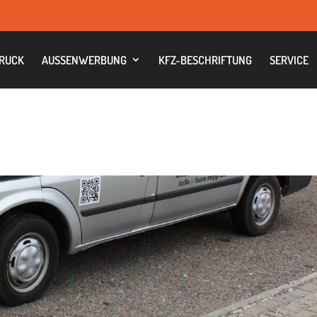
RUCK
AUS­SEN­WER­BUNG
KFZ-BESCHRIF­TUNG
SER­VICE