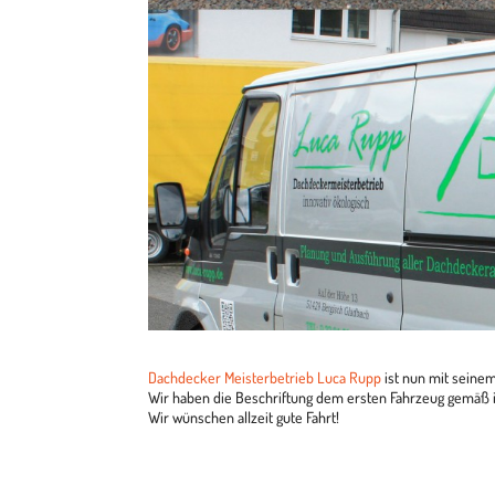
Dach­de­cker Meis­ter­be­trieb Luca Rupp
ist nun mit sei­ne
Wir haben die Beschrif­tung dem ers­ten Fahr­zeug gemäß ide
Wir wün­schen all­zeit gute Fahrt!