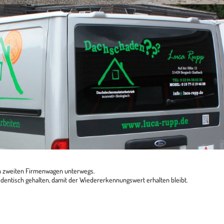
m zwei­ten Fir­men­wa­gen unterwegs.
n­tisch gehal­ten, damit der Wie­der­erken­nungs­wert erhal­ten bleibt.