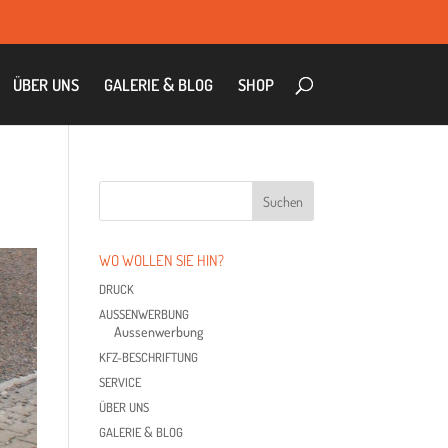
&
ÜBER
UNS
GALE­RIE
BLOG
SHOP
WO WOL­LEN SIE HIN?
DRUCK
AUS­SEN­WER­BUNG
Aus­sen­wer­bung
KFZ-BESCHRIF­TUNG
SER­VICE
ÜBER
UNS
&
GALE­RIE
BLOG