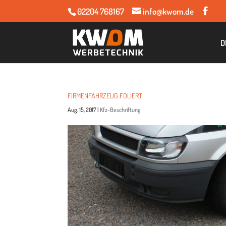
02204 768167
info@kwom.de
D
FIR­MEN­FAHR­ZEUG FOLIERT
Aug. 15, 2017
|
Kfz-Beschriftung