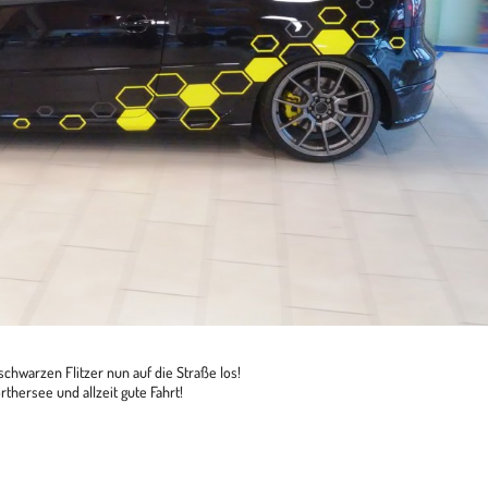
hwar­zen Flit­zer nun auf die Straße los!
her­see und all­zeit gute Fahrt!