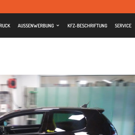
RUCK
AUS­SEN­WER­BUNG
KFZ-BESCHRIF­TUNG
SER­VICE