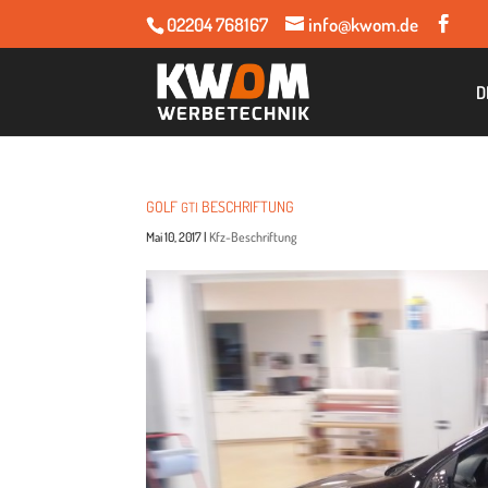
02204 768167
info@kwom.de
D
GOLF
BESCHRIFTUNG
GTI
Mai 10, 2017
|
Kfz-Beschriftung