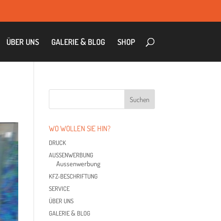
&
ÜBER
UNS
GALE­RIE
BLOG
SHOP
WO WOL­LEN SIE HIN?
DRUCK
AUS­SEN­WER­BUNG
Aus­sen­wer­bung
KFZ-BESCHRIF­TUNG
SER­VICE
ÜBER
UNS
&
GALE­RIE
BLOG