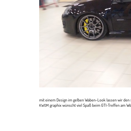
mit einem Design im gel­ben Waben-Look las­sen wir den sc
gra­phix wünscht viel Spaß beim GTI-Tref­fen am Wör­t
KWOM