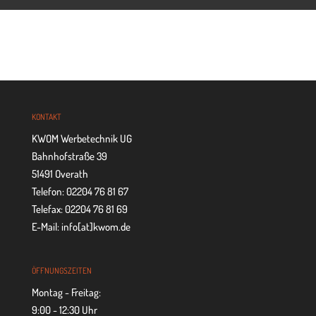
KON­TAKT
KWOM Werbetechnik UG
Bahnhofstraße 39
51491 Overath
Telefon: 02204 76 81 67
Telefax: 02204 76 81 69
E-Mail: info[at]kwom.de
ÖFF­NUNGS­ZEI­TEN
Montag - Freitag:
9:00 - 12:30 Uhr