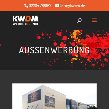
02204 768167
info@kwom.de
AUS­SEN­WER­BUNG