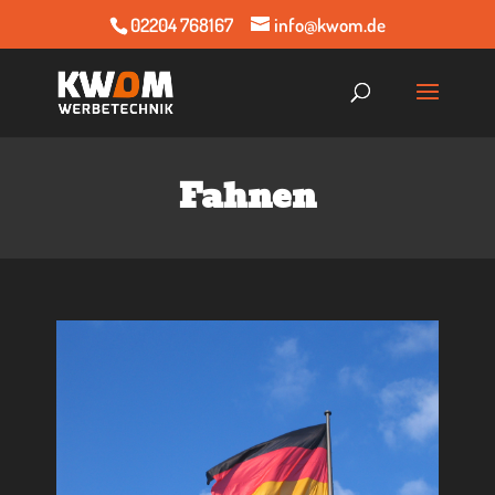
02204 768167
info@kwom.de
Fah­nen