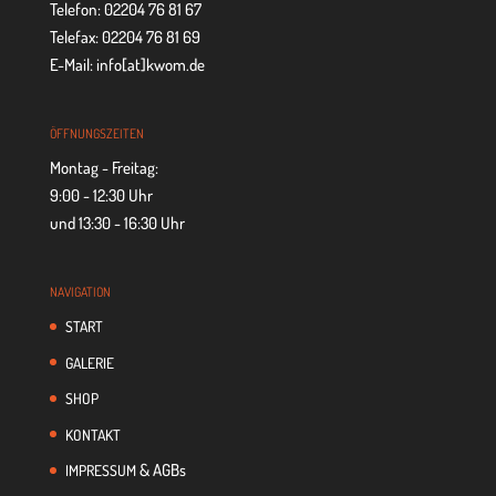
Telefon: 02204 76 81 67
Telefax: 02204 76 81 69
E-Mail: info[at]kwom.de
ÖFF­NUNGS­ZEI­TEN
Montag - Freitag:
9:00 - 12:30 Uhr
und 13:30 - 16:30 Uhr
NAVI­GA­TION
START
GALE­RIE
SHOP
KON­TAKT
& AGBs
IMPRES­SUM