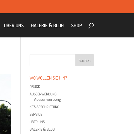
&
ÜBER
UNS
GALE­RIE
BLOG
SHOP
WO WOL­LEN SIE HIN?
DRUCK
AUS­SEN­WER­BUNG
Aus­sen­wer­bung
KFZ-BESCHRIF­TUNG
SER­VICE
ÜBER
UNS
&
GALE­RIE
BLOG