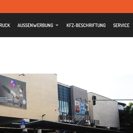
RUCK
AUS­SEN­WER­BUNG
KFZ-BESCHRIF­TUNG
SER­VICE