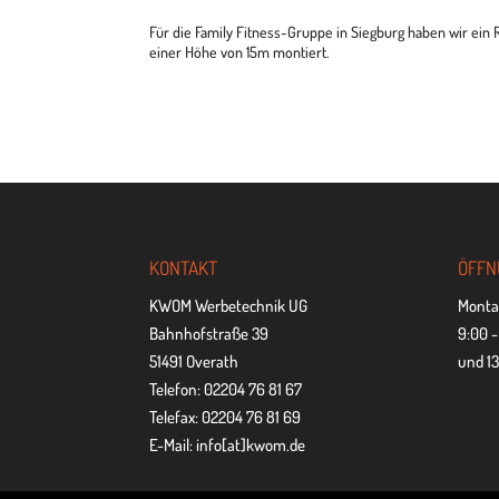
Für die Family Fit­ness-Gruppe in Sieg­burg haben wir ein
einer Höhe von 15m montiert.
KON­TAKT
ÖFF­N
KWOM Werbetechnik UG
Montag
Bahnhofstraße 39
9:00 -
51491 Overath
und 13
Telefon: 02204 76 81 67
Telefax: 02204 76 81 69
E-Mail: info[at]kwom.de