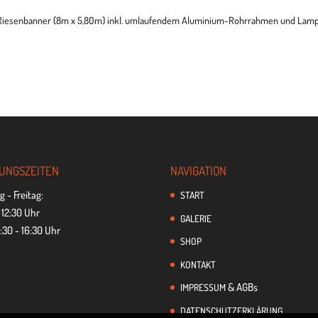
 Rie­sen­ban­ner (8m x 5,80m) inkl. umlau­fen­dem Alu­mi­nium-Rohr­rah­men und Lam­
UNGS­ZEI­TEN
NAVI­GA­TION
 - Freitag:
START
 12:30 Uhr
GALE­RIE
:30 - 16:30 Uhr
SHOP
KON­TAKT
& AGBs
IMPRES­SUM
DATEN­SCHUTZ­ER­KLÄ­RUNG