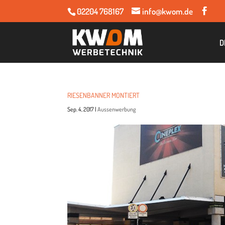
02204 768167
info@kwom.de
D
RIE­SEN­BAN­NER MONTIERT
Sep. 4, 2017
|
Aussenwerbung