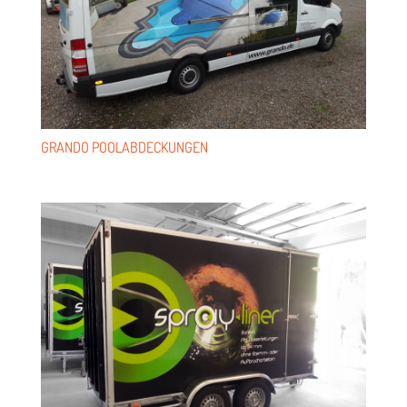
GRANDO POOL­AB­DE­CKUN­GEN