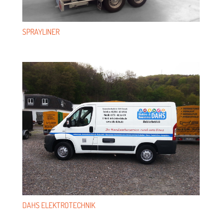
SPRAY­LI­NER
DAHS ELEK­TRO­TECH­NIK