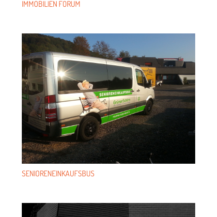
IMMO­BI­LIEN FORUM
SENIO­REN­EIN­KAUFS­BUS