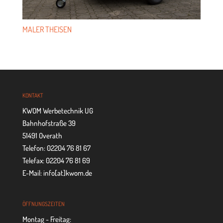
MALER THEI­SEN
KON­TAKT
KWOM Werbetechnik UG
Bahnhofstraße 39
51491 Overath
Telefon: 02204 76 81 67
Telefax: 02204 76 81 69
E-Mail: info[at]kwom.de
ÖFF­NUNGS­ZEI­TEN
Montag - Freitag: