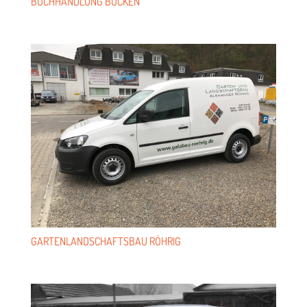
BUCH­HAND­LUNG BÜCKEN
GAR­TEN­LAND­SCHAFTS­BAU RÖHRIG