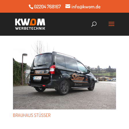
02204 768167
info@kwom.de
BRAU­HAUS STÜSSER